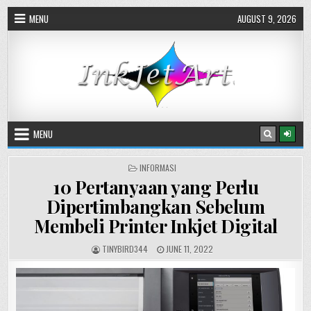
Skip
MENU
AUGUST 9, 2026
to
content
MENU
POSTED
INFORMASI
IN
10 Pertanyaan yang Perlu
Dipertimbangkan Sebelum
Membeli Printer Inkjet Digital
AUTHOR:
PUBLISHED
TINYBIRD344
JUNE 11, 2022
DATE: