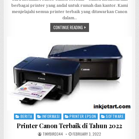
berbagai printer yang andal untuk rumah dan kantor. Kami
menjelajahi semua printer terbaik yang ditawarkan Canon
dalam…
CARA
CONTINUE READING
MEMILIH
PRINTER
CANON
TERBAIK
BERITA
INFORMASI
PRINTER EPSON
SOFTWARE
Posted
in
Printer Canon Terbaik di Tahun 2022
AUTHOR:
PUBLISHED
TINYBIRD344
FEBRUARY 3, 2022
DATE: