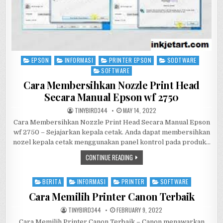
EPSON
INFORMASI
PRINTER EPSON
SODTWARE
Posted
in
SOFTWARE
Cara Membersihkan Nozzle Print Head
Secara Manual Epson wf 2750
AUTHOR:
PUBLISHED
TINYBIRD344
MAY 14, 2022
DATE:
Cara Membersihkan Nozzle Print Head Secara Manual Epson
wf 2750 – Sejajarkan kepala cetak. Anda dapat membersihkan
nozel kepala cetak menggunakan panel kontrol pada produk…
CARA
CONTINUE READING
MEMBERSIHKAN
NOZZLE
PRINT
BERITA
INFORMASI
PRINTER
SOFTWARE
Posted
HEAD
SECARA
in
Cara Memilih Printer Canon Terbaik
MANUAL
EPSON
WF
AUTHOR:
PUBLISHED
TINYBIRD344
FEBRUARY 9, 2022
2750
DATE:
Cara Memilih Printer Canon Terbaik – Canon menawarkan