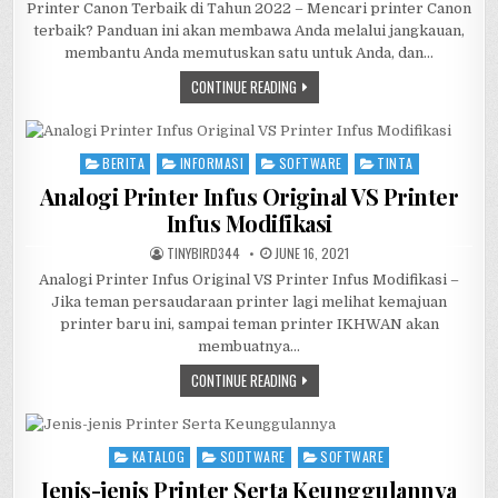
Printer Canon Terbaik di Tahun 2022 – Mencari printer Canon
terbaik? Panduan ini akan membawa Anda melalui jangkauan,
membantu Anda memutuskan satu untuk Anda, dan…
PRINTER
CONTINUE READING
CANON
TERBAIK
DI
TAHUN
2022
BERITA
INFORMASI
SOFTWARE
TINTA
Posted
in
Analogi Printer Infus Original VS Printer
Infus Modifikasi
AUTHOR:
PUBLISHED
TINYBIRD344
JUNE 16, 2021
DATE:
Analogi Printer Infus Original VS Printer Infus Modifikasi –
Jika teman persaudaraan printer lagi melihat kemajuan
printer baru ini, sampai teman printer IKHWAN akan
membuatnya…
ANALOGI
CONTINUE READING
PRINTER
INFUS
ORIGINAL
VS
PRINTER
KATALOG
SODTWARE
SOFTWARE
Posted
INFUS
MODIFIKASI
in
Jenis-jenis Printer Serta Keunggulannya