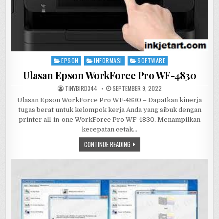
EPSON
INFORMASI
SOFTWARE
Posted
in
Ulasan Epson WorkForce Pro WF-4830
AUTHOR:
PUBLISHED
TINYBIRD344
SEPTEMBER 9, 2022
DATE:
Ulasan Epson WorkForce Pro WF-4830 – Dapatkan kinerja
tugas berat untuk kelompok kerja Anda yang sibuk dengan
printer all-in-one WorkForce Pro WF-4830. Menampilkan
kecepatan cetak…
ULASAN
CONTINUE READING
EPSON
WORKFORCE
PRO
WF-
4830