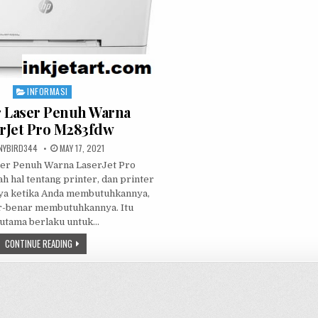
INFORMASI
Posted
in
r Laser Penuh Warna
rJet Pro M283fdw
THOR:
PUBLISHED
NYBIRD344
MAY 17, 2021
DATE:
ser Penuh Warna LaserJet Pro
h hal tentang printer, dan printer
ya ketika Anda membutuhkannya,
r-benar membutuhkannya. Itu
utama berlaku untuk…
PRINTER
CONTINUE READING
LASER
PENUH
WARNA
LASERJET
PRO
M283FDW