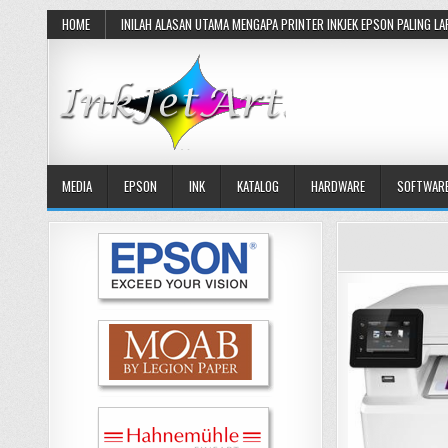
Skip
HOME
INILAH ALASAN UTAMA MENGAPA PRINTER INKJEK EPSON PALING LA
to
content
MEDIA
EPSON
INK
KATALOG
HARDWARE
SOFTWAR