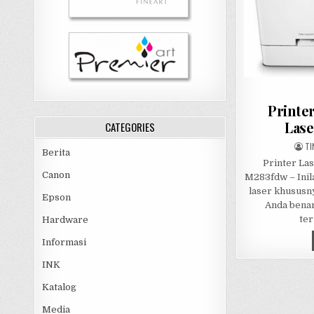
Printe
Lase
CATEGORIES
AU
TI
Berita
Printer La
Canon
M283fdw – Inila
laser khususn
Epson
Anda bena
ter
Hardware
Informasi
INK
Katalog
Media