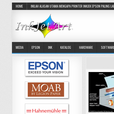
Skip
HOME
INILAH ALASAN UTAMA MENGAPA PRINTER INKJEK EPSON PALING LA
to
content
MEDIA
EPSON
INK
KATALOG
HARDWARE
SOFTWAR