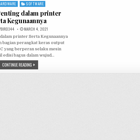
HARDWARE
SOFTWARE
ted
Penting dalam printer
rta Kegunaannya
HOR:
PUBLISHED
YBIRD344
MARCH 4, 2021
DATE:
 dalam printer Serta Kegunaannya
ah bagian perangkat keras output
PC yang berperan selaku mesin
l edisi bagus dalam wujud…
BAGIAN
CONTINUE READING
PENTING
DALAM
PRINTER
SERTA
KEGUNAANNYA