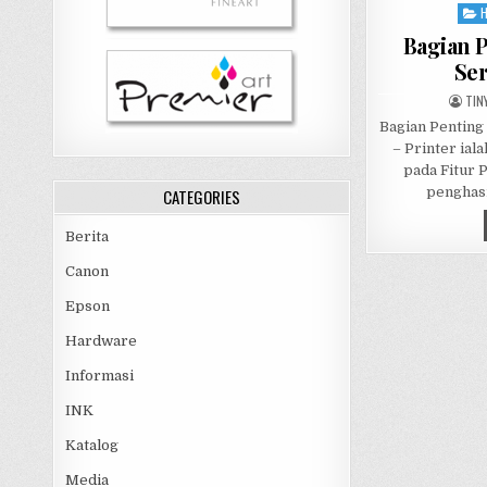
Pos
in
Bagian 
Se
AUT
TIN
Bagian Penting
– Printer ial
pada Fitur 
penghasi
CATEGORIES
Berita
Canon
Epson
Hardware
Informasi
INK
Katalog
Media