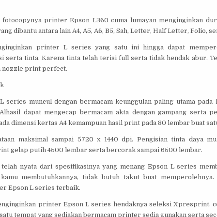
 fotocopynya printer Epson L360 cuma lumayan menginginkan duras
ng dibantu antara lain A4, A5, A6, B5, Sah, Letter, Half Letter, Folio, sert
ginginkan printer L series yang satu ini hingga dapat mempero
serta tinta. Karena tinta telah terisi full serta tidak hendak abur. Te
 nozzle print perfect.
ak
L series muncul dengan bermacam keunggulan paling utama pada ha
 Alhasil dapat mengecap bermacam akta dengan gampang serta pen
ada dimensi kertas A4 kemampuan hasil print pada 80 lembar buat satu 
taan maksimal sampai 5720 x 1440 dpi. Pengisian tinta daya mu
int gelap putih 4500 lembar serta bercorak sampai 6500 lembar.
telah nyata dari spesifikasinya yang menang Epson L series mem
 kamu membutuhkannya, tidak butuh takut buat memperolehnya.
ter Epson L series terbaik.
nginginkan printer Epson L series hendaknya seleksi Xpresprint. c
 satu tempat yang sediakan bermacam printer sedia gunakan serta sec