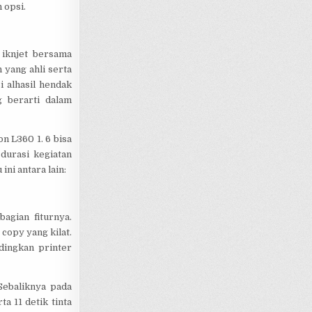
 opsi.
 iknjet bersama
yang ahli serta
i alhasil hendak
g berarti dalam
n L360 1. 6 bisa
 durasi kegiatan
ini antara lain:
agian fiturnya.
a copy yang kilat.
dingkan printer
Sebaliknya pada
a 11 detik tinta