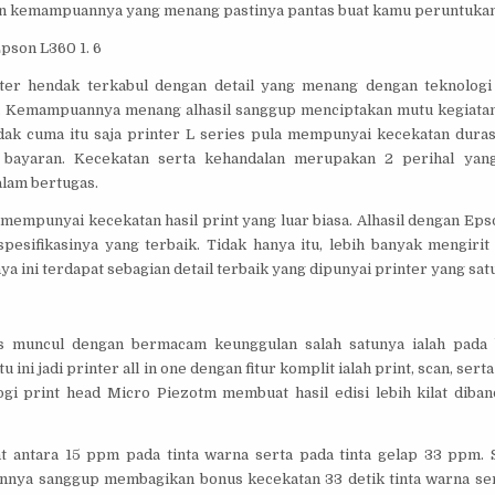
 kemampuannya yang menang pastinya pantas buat kamu peruntukan
Epson L360 1. 6
ter hendak terkabul dengan detail yang menang dengan teknologi
. Kemampuannya menang alhasil sanggup menciptakan mutu kegiatan 
idak cuma itu saja printer L series pula mempunyai kecekatan duras
t bayaran. Kecekatan serta kehandalan merupakan 2 perihal yan
alam bertugas.
mempunyai kecekatan hasil print yang luar biasa. Alhasil dengan Epso
pesifikasinya yang terbaik. Tidak hanya itu, lebih banyak mengirit
a ini terdapat sebagian detail terbaik yang dipunyai printer yang satu 
s muncul dengan bermacam keunggulan salah satunya ialah pada b
u ini jadi printer all in one dengan fitur komplit ialah print, scan, sert
gi print head Micro Piezotm membuat hasil edisi lebih kilat diban
t antara 15 ppm pada tinta warna serta pada tinta gelap 33 ppm. 
cannya sanggup membagikan bonus kecekatan 33 detik tinta warna sert