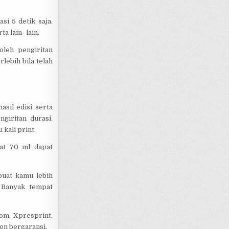
i 5 detik saja.
a lain- lain.
leh pengiritan
rlebih bila telah
sil edisi serta
giritan durasi.
kali print.
at 70 ml dapat
buat kamu lebih
 Banyak tempat
om. Xpresprint.
on bergaransi.