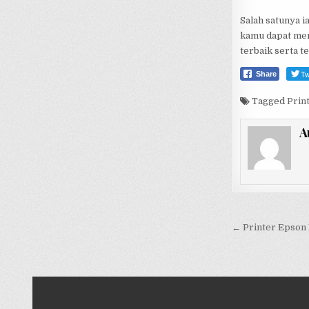
Salah satunya i
kamu dapat mem
terbaik serta t
Tw
Share
Tagged
Prin
A
Post
← Printer Epson L
navigati