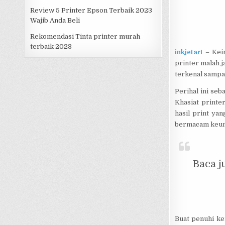
Review 5 Printer Epson Terbaik 2023
Wajib Anda Beli
Rekomendasi Tinta printer murah
terbaik 2023
inkjetart
– Kein
printer malah j
terkenal sampai 
Perihal ini se
Khasiat printe
hasil print ya
bermacam keun
Baca j
Buat penuhi ke