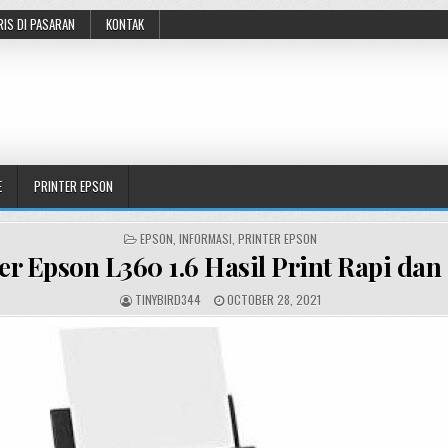
RIS DI PASARAN
KONTAK
E
PRINTER EPSON
POSTED
EPSON
,
INFORMASI
,
PRINTER EPSON
IN
er Epson L360 1.6 Hasil Print Rapi dan
AUTHOR:
PUBLISHED
TINYBIRD344
OCTOBER 28, 2021
DATE: