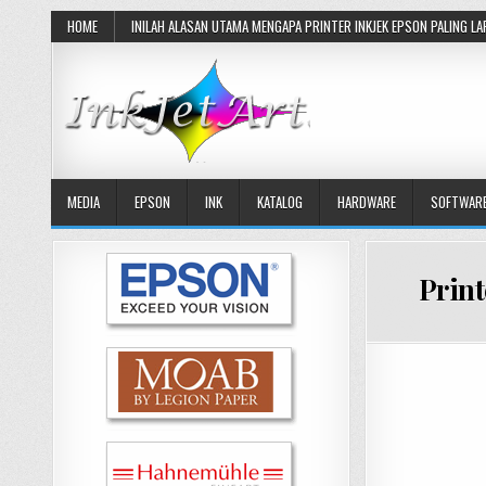
Skip
HOME
INILAH ALASAN UTAMA MENGAPA PRINTER INKJEK EPSON PALING LA
to
content
MEDIA
EPSON
INK
KATALOG
HARDWARE
SOFTWAR
Print