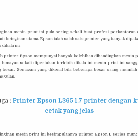
ginan mesin print ini pula sering sekali buat profesi perkantoran al
adi keinginan utama. Epson ialah salah satu printer yang banyak dipak
dikala ini.
bab printer Epson mempunyai banyak kelebihan dibandingkan mesin pr
r lumayan sekali diperlukan terlebih dikala ini mesin print ini sa
ng besar. Semacam yang dikenal bila beberapa besar orang memilah
ggulan.
uga :
Printer Epson L365 1.7 printer dengan k
cetak yang jelas
inginan mesin print ini kesimpulannya printer Epson L series muncu