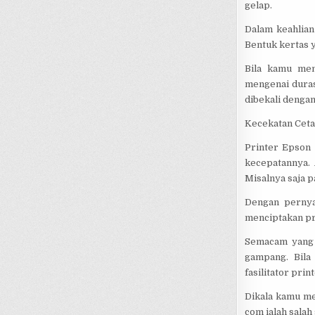
gelap.
Dalam keahlian
Bentuk kertas ya
Bila kamu men
mengenai durasi 
dibekali dengan
Kecekatan Cet
Printer Epson 
kecepatannya.
Misalnya saja p
Dengan pernya
menciptakan pr
Semacam yang 
gampang. Bila
fasilitator prin
Dikala kamu me
com ialah salah