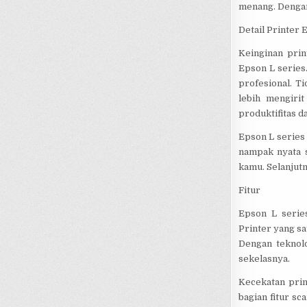
menang. Dengan
Detail Printer 
Keinginan prin
Epson L series
profesional. T
lebih mengiri
produktifitas d
Epson L series 
nampak nyata s
kamu. Selanjutny
Fitur
Epson L serie
Printer yang sat
Dengan teknolo
sekelasnya.
Kecekatan prin
bagian fitur s