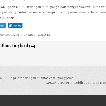
alah Epson L360 1. 6 dengan mutu yang tidak mengecewakan. Cuma denga
peroleh printer bermutu. Xpresprint. com pemecahan terbaik mem
erlengkap.
eet
Share
ter Epson
,
Printer Epson L360 1.6
uthor:
tinybird344
365 1.7 printer dengan kualitas cetak yang jelas
on
EPSON L110: Print Lebih Cepat Dan Ha