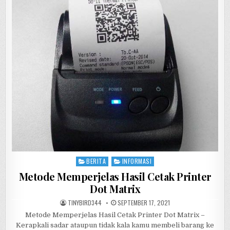
ALL
IN
ONE
DENGAN
SELURUH
KELEBIHAN
BERITA
INFORMASI
Posted
in
Metode Memperjelas Hasil Cetak Printer
Dot Matrix
AUTHOR:
PUBLISHED
TINYBIRD344
SEPTEMBER 17, 2021
DATE:
Metode Memperjelas Hasil Cetak Printer Dot Matrix –
Kerapkali sadar ataupun tidak kala kamu membeli barang ke