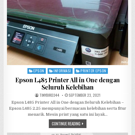
PAKAI
EPSON
INFORMASI
PRINTER EPSON
Posted
in
Epson L485 Printer All in One dengan
Seluruh Kelebihan
AUTHOR:
PUBLISHED
TINYBIRD344
SEPTEMBER 23, 2021
DATE:
Epson L485 Printer All in One dengan Seluruh Kelebihan –
Epson L485 2.25 mempunyai bermacam kelebihan serta fitur
menarik. Mesin print yang satu ini layak…
EPSON
CONTINUE READING
L485
PRINTER