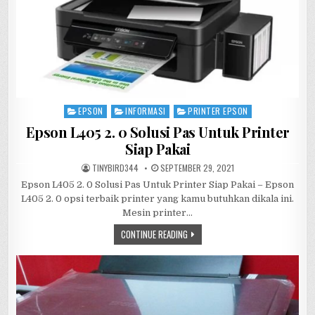
EPSON
INFORMASI
PRINTER EPSON
Posted
in
Epson L405 2. 0 Solusi Pas Untuk Printer
Siap Pakai
AUTHOR:
PUBLISHED
TINYBIRD344
SEPTEMBER 29, 2021
DATE:
Epson L405 2. 0 Solusi Pas Untuk Printer Siap Pakai – Epson
L405 2. 0 opsi terbaik printer yang kamu butuhkan dikala ini.
Mesin printer…
EPSON
CONTINUE READING
L405
2.
0
SOLUSI
PAS
UNTUK
PRINTER
SIAP