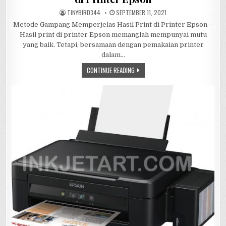
AUTHOR:
PUBLISHED
TINYBIRD344
SEPTEMBER 11, 2021
DATE:
Metode Gampang Memperjelas Hasil Print di Printer Epson –
Hasil print di printer Epson memanglah mempunyai mutu
yang baik. Tetapi, bersamaan dengan pemakaian printer
dalam…
METODE
CONTINUE READING
GAMPANG
MEMPERJELAS
HASIL
PRINT
DI
PRINTER
EPSON