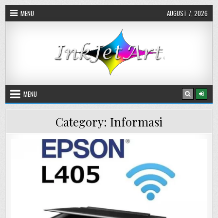
Skip
MENU
AUGUST 7, 2026
to
content
MENU
Category:
Informasi