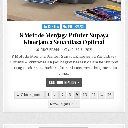
BERITA
INFORMASI
Posted
in
8 Metode Menjaga Printer Supaya
Kinerjanya Senantiasa Optimal
AUTHOR:
PUBLISHED
TINYBIRD344
AUGUST 31, 2021
DATE:
8 Metode Menjaga Printer Supaya Kinerjanya Senantiasa
Optimal – Printer telah jadi bagian berarti dalam kehidupan
orang modern. Kehadiran fitur ini amat menolong mereka
yang…
8
CONTINUE READING
METODE
MENJAGA
Posts
PRINTER
← Older posts
1
…
7
8
9
10
11
…
16
SUPAYA
navigation
KINERJANYA
SENANTIASA
Newer posts →
OPTIMAL