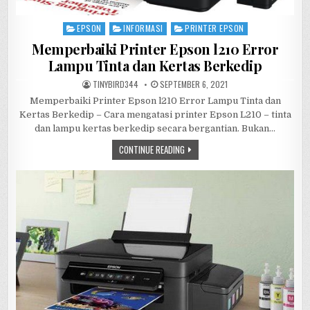
EPSON
INFORMASI
PRINTER EPSON
Posted
in
Memperbaiki Printer Epson l210 Error
Lampu Tinta dan Kertas Berkedip
AUTHOR:
PUBLISHED
TINYBIRD344
SEPTEMBER 6, 2021
DATE:
Memperbaiki Printer Epson l210 Error Lampu Tinta dan
Kertas Berkedip – Cara mengatasi printer Epson L210 – tinta
dan lampu kertas berkedip secara bergantian. Bukan…
MEMPERBAIKI
CONTINUE READING
PRINTER
EPSON
L210
ERROR
LAMPU
TINTA
DAN
KERTAS
BERKEDIP